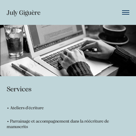
July Giguère
Services
• Ateliers d'écriture
• Parrainage et accompagnement dans la réécriture de
manuscrits