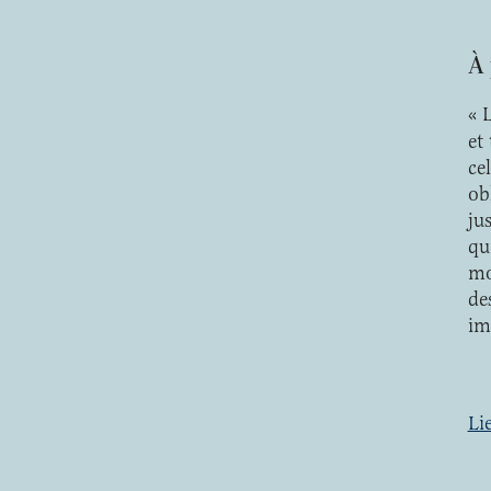
À
« 
et
ce
ob
ju
qu
mo
de
im
Li