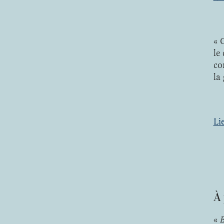
« 
le 
co
la 
Li
À 
«
E