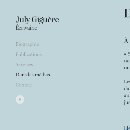
D
July Giguère
Écrivaine
À
Biographie
« 
Publications
na
Services
où
Dans les médias
Le
Contact
da
au
ju
Li