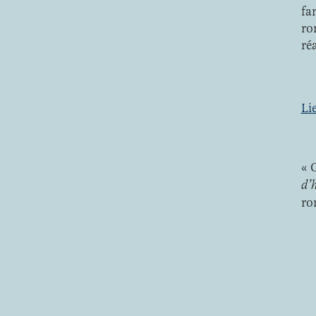
fa
ro
ré
Li
« 
d’
ro